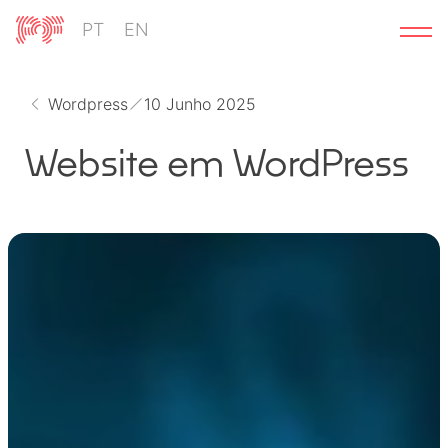
Ir
PT
EN
para
o
conteúdo
Wordpress
10 Junho 2025
Website em WordPress