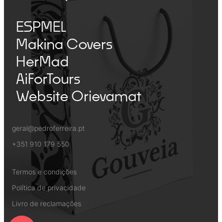
ESPMEL
Makina Covers
HerMad
AiForTours
Website Orievamat
geral@pedroferreira.pt
+351 910 179 550
Termos e condições
Política de privacidade
Livro de reclamações