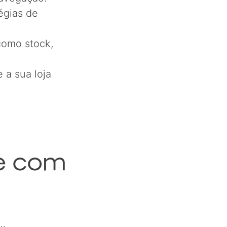
tégias de
como stock,
 a sua loja
ne com