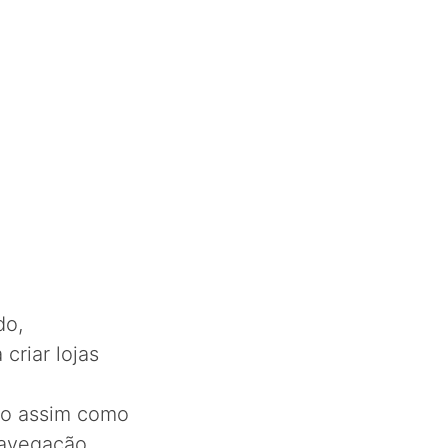
do,
riar lojas
vo assim como
navegação.