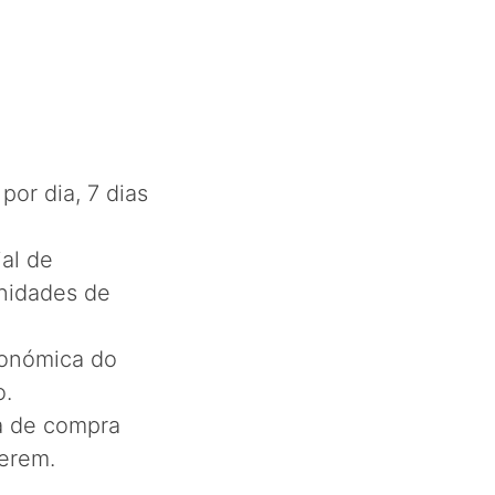
por dia, 7 dias
al de
unidades de
conómica do
o.
ia de compra
erem.