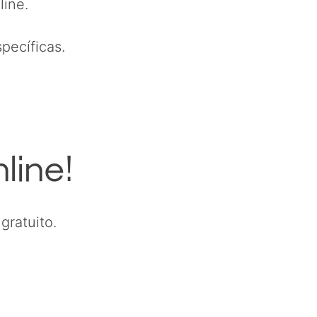
line.
pecíficas.
line!
gratuito.