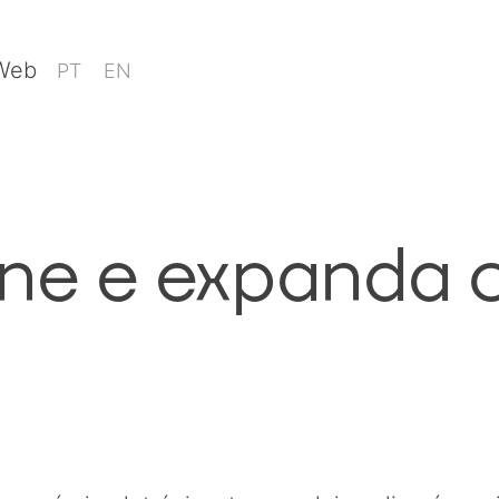
 Web
PT
EN
ine e expanda 