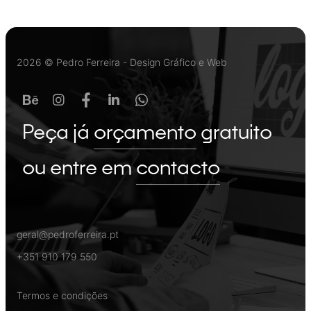
2026 © Pedro Ferreira - Design Gráfico e Web
Peça já
orçamento
gratuito
ou entre em
contacto
geral@pedroferreira.pt
+351 910 179 550
Termos e condições