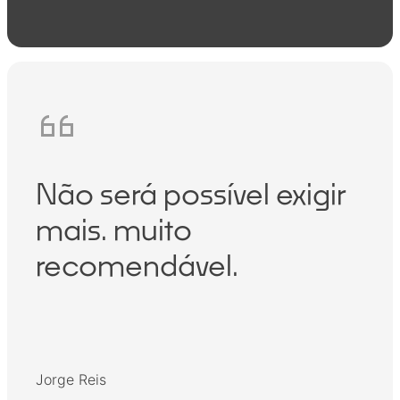
Não será possível exigir
Mu
mais. muito
R
recomendável.
éns
Flor
Jorge Reis