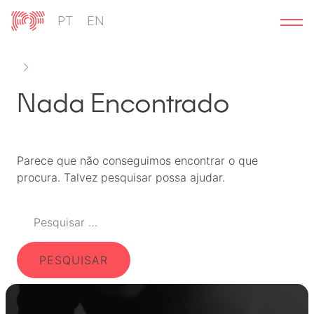
Ir
PT
EN
para
o
conteúdo
Nada Encontrado
Parece que não conseguimos encontrar o que
procura. Talvez pesquisar possa ajudar.
Pesquisar
por: