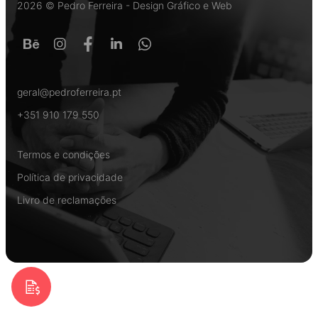
2026 © Pedro Ferreira - Design Gráfico e Web
geral@pedroferreira.pt
+351 910 179 550
Termos e condições
Política de privacidade
Livro de reclamações
Pedir Orçamento