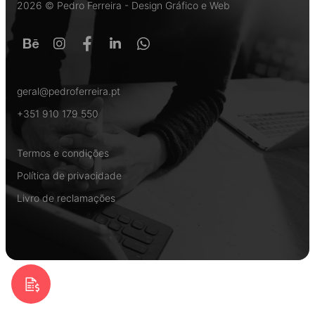
2026 © Pedro Ferreira - Design Gráfico e Web
geral@pedroferreira.pt
+351 910 179 550
Termos e condições
Política de privacidade
Livro de reclamações
Pedir Orçamento